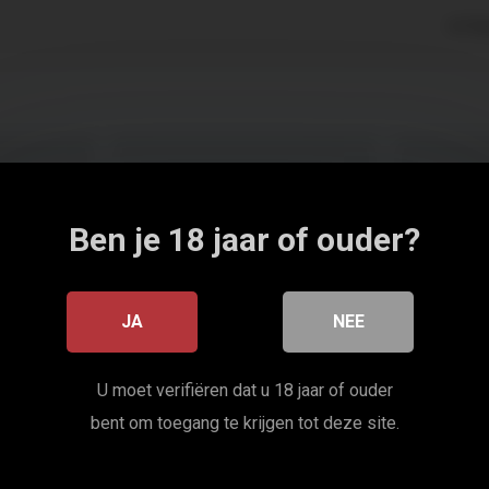
Re
айн?
ів
їнських гравців
 в Україні
e
No image
зино онлайн?
Ben je 18 jaar of ouder?
нлайн, вам слід спершу вибрати надійний і сертифікований ігров
 казино, щоб збільшити свої шанси на виграш. Не забудьте перевіри
here a
Spinning Without Stress: How Much
Step Into the
JA
NEE
. Крім того, рекомендується грати в оптимальному для себе режимі
achines in
Data Do Mobile Slots Actually
with Immersiv
 ваше здоров’я, роблячи паузи та регулюючи свій час гри. Насамкін
Consume?
Gaming
1
1
ндується користуватися підтримкою клієнтів, яка доступна 24/7.
U moet verifiëren dat u 18 jaar of ouder
ади для новачків
bent om toegang te krijgen tot deze site.
ю пригоду в онлайновому казино Super Gra? Ми маємо кілька по
e
No image