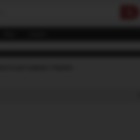
Blog
Contact
іанти для гравців з України