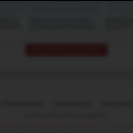
ті!
ля будь-якої гри, але особливо для тих, які є нові в онлайнових каз
як працюють онлайнові казино, перш ніж переходити до складніших і
 дозволити втратити. Завжди встановлюйте собі межі і будьте впев
Online con
Играйте в настоящие игровые
Vavada Онлай
to e Senza
автоматы на реальные деньги в
Выигрывай
кі пропонують онлайнові казино. Вони можуть допомогти вам збільш
онлайн казино Украины
14
6
ють вам неймовірні виграші. Багато з них є шахрайством і можуть п
Meer gerelateerde videos weergeven
авці можуть дати вам корисні поради та підказки.
та відгуки гравців, перш ніж робити депозит.
відпочити, тож не забувайте цього.
нлайн для українських гравців
йн набуває все growing popularity, і ми раді представити вам pop
Gebruiksvoorwaarden
Inhoud verwijderen
Ouderlijk toezic
жливість зіграти з справжніми дилерами.
а ruletku, яка доступна 24/7.
© 2022 Alle rechten voorbehouden. HighDefSex.nl
1, яка пропонує різні варіанти правил.
bruikers verboden materiaal te plaatsen waarop personen onder de 18 jaar zijn 
лючаючи Texas Hold’em і Omaha.
ими темами та функціями.