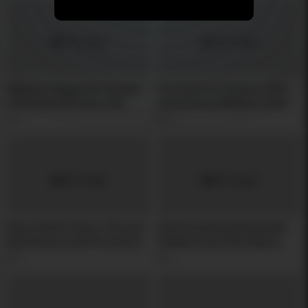
No image
No image
Najlepsze Wypłacalne Kasyna
Top Casino En Hachure 2024:
Internetowe W Polsce 202
Guide Dieses Meilleurs Sites
Sobre Jeu
2
1
No image
No image
King Johnnie Casino: Discover
Unlock Exciting Gaming with
Nice Bonuses And Promotion
Velobet Casino No Deposit
Bonus – Play Online in English
0
3
for the UK